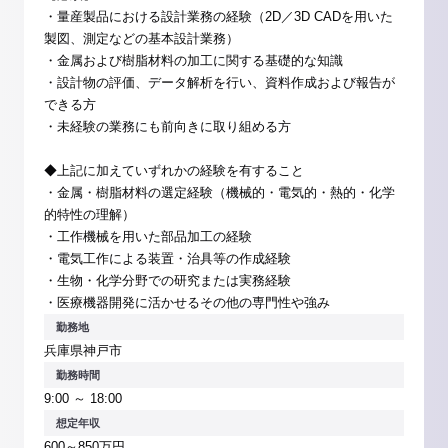
・量産製品における設計業務の経験（2D／3D CADを用いた
製図、測定などの基本設計業務）
・金属および樹脂材料の加工に関する基礎的な知識
・設計物の評価、データ解析を行い、資料作成および報告が
できる方
・未経験の業務にも前向きに取り組める方
◆上記に加えていずれかの経験を有すること
・金属・樹脂材料の選定経験（機械的・電気的・熱的・化学
的特性の理解）
・工作機械を用いた部品加工の経験
・電気工作による装置・治具等の作成経験
・生物・化学分野での研究または実務経験
・医療機器開発に活かせるその他の専門性や強み
勤務地
兵庫県神戸市
勤務時間
9:00 ～ 18:00
想定年収
600～850万円