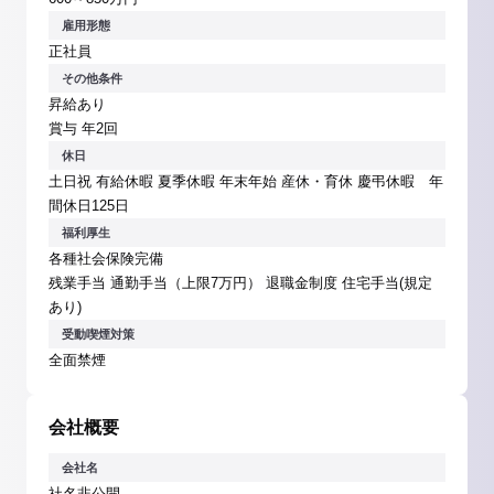
雇用形態
正社員
その他条件
昇給あり
賞与 年2回
休日
土日祝 有給休暇 夏季休暇 年末年始 産休・育休 慶弔休暇 年
間休日125日
福利厚生
各種社会保険完備
残業手当 通勤手当（上限7万円） 退職金制度 住宅手当(規定
あり)
受動喫煙対策
全面禁煙
会社概要
会社名
社名非公開