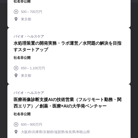
社名非公開
500～700万円
東京都
水処理装置の開発実務・ラボ運営／水問題の解決を目指
すスタートアップ
社名非公開
650～1,100万円
東京都
医療画像診断支援AIの技術営業（フルリモート勤務・関
西エリア）／創薬・医療×AIの大学発ベンチャー
社名非公開
600～900万円
大阪府/兵庫県/京都府/滋賀県/奈良県/和歌山県