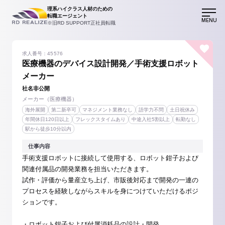
理系ハイクラス人材のための
転職エージェント
MENU
※旧RD SUPPORT正社員転職
求人番号：45576
医療機器のデバイス設計開発／手術支援ロボット
メーカー
社名非公開
メーカー（医療機器）
海外展開
第二新卒可
マネジメント業務なし
語学力不問
土日祝休み
年間休日120日以上
フレックスタイムあり
中途入社5割以上
転勤なし
駅から徒歩10分以内
仕事内容
手術支援ロボットに接続して使用する、ロボット鉗子および
関連付属品の開発業務を担当いただきます。
試作・評価から量産立ち上げ、市販後対応まで開発の一連の
プロセスを経験しながらスキルを身につけていただけるポジ
ションです。
・ロボット鉗子および付属消耗品の設計・開発