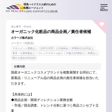
理系ハイクラス人材のための
転職エージェント
MENU
※旧RD SUPPORT正社員転職
求人番号：45042
オーガニック化粧品の商品企画／責任者候補
カラーズ株式会社
メーカー（化粧品）
マネジメント業務なし
語学力不問
土日祝休み
年間休日120日以上
育児・介護休暇あり
フレックスタイムあり
中途入社5割以上
転勤なし
駅から徒歩10分以内
仕事内容
国産オーガニックコスメブランドを複数展開する同社にて、
新製品・リニューアル品の商品企画の責任者候補を担当いた
だきます。
【具体的には】
◆商品企画・開発ディレクション業務全般
・市場／競合調査、トレンド分析に基づく商品コンセプト立
案