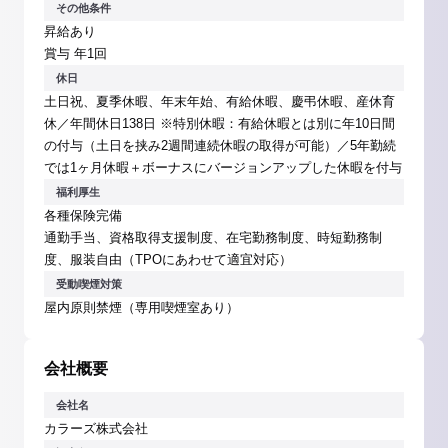
その他条件
昇給あり
賞与 年1回
休日
土日祝、夏季休暇、年末年始、有給休暇、慶弔休暇、産休育
休／年間休日138日 ※特別休暇：有給休暇とは別に年10日間
の付与（土日を挟み2週間連続休暇の取得が可能）／5年勤続
では1ヶ月休暇＋ボーナスにバージョンアップした休暇を付与
福利厚生
各種保険完備
通勤手当、資格取得支援制度、在宅勤務制度、時短勤務制
度、服装自由（TPOにあわせて適宜対応）
受動喫煙対策
屋内原則禁煙（専用喫煙室あり）
会社概要
会社名
カラーズ株式会社