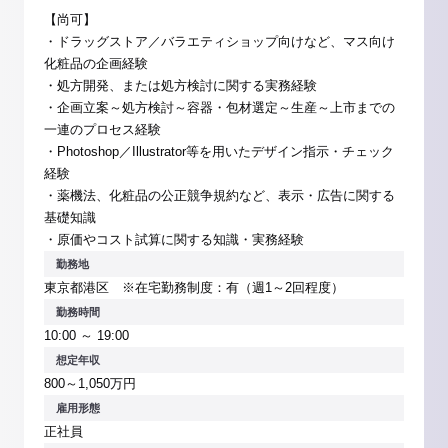
【尚可】
・ドラッグストア／バラエティショップ向けなど、マス向け
化粧品の企画経験
・処方開発、または処方検討に関する実務経験
・企画立案～処方検討～容器・包材選定～生産～上市までの
一連のプロセス経験
・Photoshop／Illustrator等を用いたデザイン指示・チェック
経験
・薬機法、化粧品の公正競争規約など、表示・広告に関する
基礎知識
・原価やコスト試算に関する知識・実務経験
勤務地
東京都港区 ※在宅勤務制度：有（週1～2回程度）
勤務時間
10:00 ～ 19:00
想定年収
800～1,050万円
雇用形態
正社員