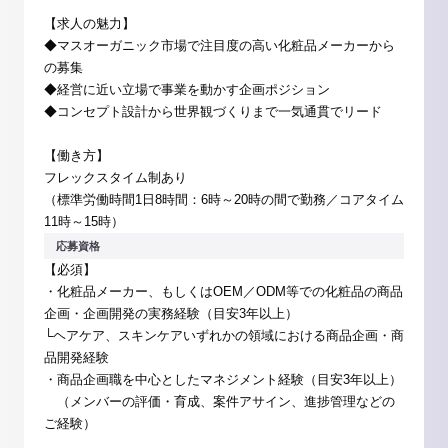
【求人の魅力】
◆マスオーガニック市場で注目度の高い化粧品メーカーから
の募集
◆経営に近い立場で事業を動かす企画ポジション
◆コンセプト設計から世界観づくりまで一気通貫でリード
【働き方】
フレックスタイム制あり
（標準労働時間1日8時間：6時～20時の間で勤務／コアタイム
11時～15時）
応募資格
【必須】
・化粧品メーカー、もしくはOEM／ODM等での化粧品の商品
企画・企画開発の実務経験（目安3年以上）
└ヘアケア、スキンケアいずれかの領域における商品企画・商
品開発経験
・商品企画職を中心としたマネジメント経験（目安3年以上）
（メンバーの評価・育成、案件アサイン、進捗管理などの
ご経験）