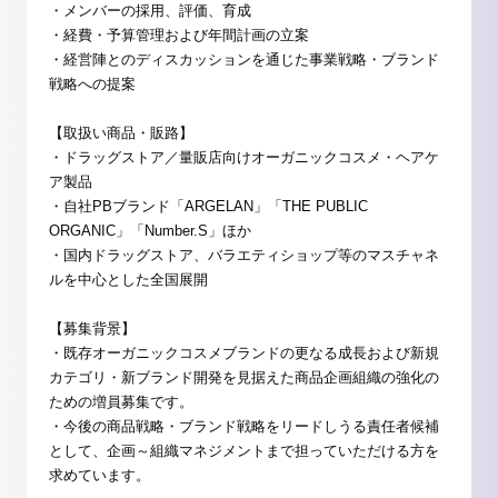
・メンバーの採用、評価、育成
・経費・予算管理および年間計画の立案
・経営陣とのディスカッションを通じた事業戦略・ブランド
戦略への提案
【取扱い商品・販路】
・ドラッグストア／量販店向けオーガニックコスメ・ヘアケ
ア製品
・自社PBブランド「ARGELAN」「THE PUBLIC
ORGANIC」「Number.S」ほか
・国内ドラッグストア、バラエティショップ等のマスチャネ
ルを中心とした全国展開
【募集背景】
・既存オーガニックコスメブランドの更なる成長および新規
カテゴリ・新ブランド開発を見据えた商品企画組織の強化の
ための増員募集です。
・今後の商品戦略・ブランド戦略をリードしうる責任者候補
として、企画～組織マネジメントまで担っていただける方を
求めています。