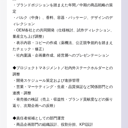
・ブランドポジションを踏まえた年間／中期の商品戦略の策
定
・バルク（中身）、香料、容器・パッケージ、デザインのデ
ィレクション
・OEM各社との共同開発（仕様検討、試作ディレクション、
量産立ち上げ調整）
・表示内容・コピーの作成（薬機法、公正競争規約を踏まえ
たチェック・修正）
・社内稟議・企画書作成、経営層へのプレゼンテーション
◆プロジェクトマネジメント／社内外ステークホルダーとの
調整
・開発スケジュール策定および進捗管理
・営業・マーケティング・生産・品質保証など関係部門との
連携・調整
・発売後の検証（売上・収益性・ブランド貢献度などの振り
返り、次期企画への反映）
◆責任者候補としての部門運営
・商品企画部門の組織設計、役割分担、KPI設計