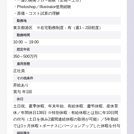
・一連の開発フロー経験（企画～上市）
・Photoshop／Illustrator使用経験
・原価・コスト試算の理解
勤務地
東京都港区 ※在宅勤務制度：有（週1～2回程度）
勤務時間
10:00 ～ 19:00
想定年収
350～500万円
雇用形態
正社員
その他条件
昇給あり
賞与 年1回
休日
土日祝、夏季休暇、年末年始、有給休暇、慶弔休暇、産休育
休／年間休日138日 ※特別休暇：有給休暇とは別に年10日間
の付与（土日を挟み2週間連続休暇の取得が可能）／5年勤続
では1ヶ月休暇＋ボーナスにバージョンアップした休暇を付与
福利厚生