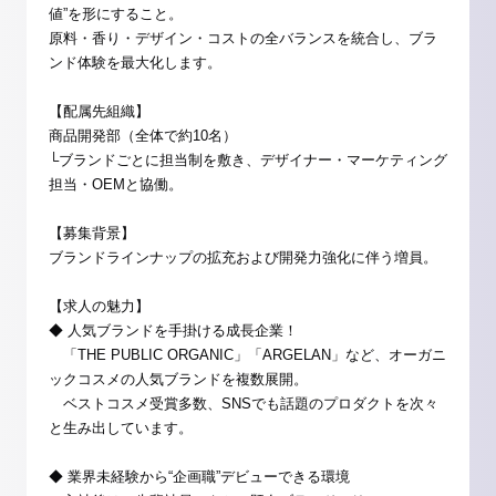
値”を形にすること。
原料・香り・デザイン・コストの全バランスを統合し、ブラ
ンド体験を最大化します。
【配属先組織】
商品開発部（全体で約10名）
└ブランドごとに担当制を敷き、デザイナー・マーケティング
担当・OEMと協働。
【募集背景】
ブランドラインナップの拡充および開発力強化に伴う増員。
【求人の魅力】
◆ 人気ブランドを手掛ける成長企業！
「THE PUBLIC ORGANIC」「ARGELAN」など、オーガニ
ックコスメの人気ブランドを複数展開。
ベストコスメ受賞多数、SNSでも話題のプロダクトを次々
と生み出しています。
◆ 業界未経験から“企画職”デビューできる環境