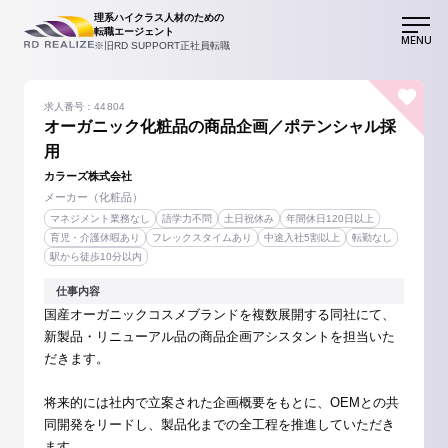
理系ハイクラス人材のための
転職エージェント
MENU
※旧RD SUPPORT正社員転職
求人番号：44804
オーガニック化粧品の商品企画／ポテンシャル採
用
カラーズ株式会社
メーカー（化粧品）
マネジメント業務なし
語学力不問
土日祝休み
年間休日120日以上
育児・介護休暇あり
フレックスタイムあり
中途入社5割以上
転勤なし
駅から徒歩10分以内
仕事内容
国産オーガニックコスメブランドを複数展開する同社にて、
新製品・リニューアル品の商品企画アシスタントを担当いた
だきます。
将来的には社内で立案された企画概要をもとに、OEMとの共
同開発をリードし、製品化までの全工程を推進していただき
ます。