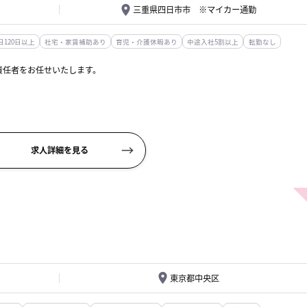
三重県四日市市 ※マイカー通勤
120日以上
社宅・家賃補助あり
育児・介護休暇あり
中途入社5割以上
転勤なし
責任者をお任せいたします。
求人詳細を見る
ており...
東京都中央区