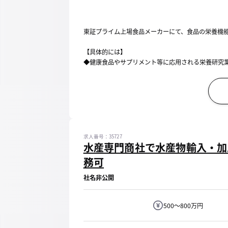
東証プライム上場食品メーカーにて、食品の栄養機
【具体的には】
◆健康食品やサプリメント等に応用される栄養研究
・食品生化学・分子栄養学を基盤とする栄養分野の
- 研究テーマ立案
- 論文探索・調査
- 仮説立案
- ラボでのin vitro試験...
求人番号：35727
水産専門商社で水産物輸入・加
務可
社名非公開
500～800万円