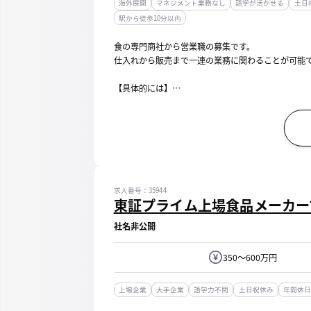
海外展開
マネジメント業務なし
語学が活かせる
土日
駅から徒歩10分以内
食の専門商社から営業職の募集です。
仕入れから販売まで一連の業務に関わることが可能
【具体的には】
・量販店のバイヤーとの商談、ニーズヒアリング、
・海外仕入れ先や国内協力工場とのやり取り、仕入
※不定期ですが、出張が発生する可能性があります
※入社後まずは既存顧客...
求人番号：35944
東証プライム上場食品メーカー
社名非公開
350～600万円
上場企業
大手企業
語学力不問
土日祝休み
年間休日