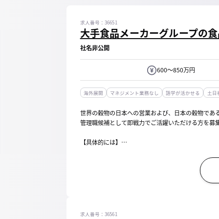
求人番号：36651
大手食品メーカーグループの食
社名非公開
600～850万円
海外展開
マネジメント業務なし
語学が活かせる
土日
世界の穀物の日本への営業および、日本の穀物であ
管理職候補として即戦力でご活躍いただける方を募
【具体的には】
■既存顧客との営業窓口（顧客とサプライヤーとの
・小麦粉輸出におけるメーカー仕入交渉と海外販売先と
求人番号：36561