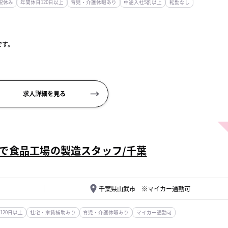
祝休み
年間休日120日以上
育児・介護休暇あり
中途入社5割以上
転勤なし
です。
商品提案
れに関わる業務
求人詳細を見る
。
で食品工場の製造スタッフ/千葉
千葉県山武市 ※マイカー通勤可
120日以上
社宅・家賃補助あり
育児・介護休暇あり
マイカー通勤可