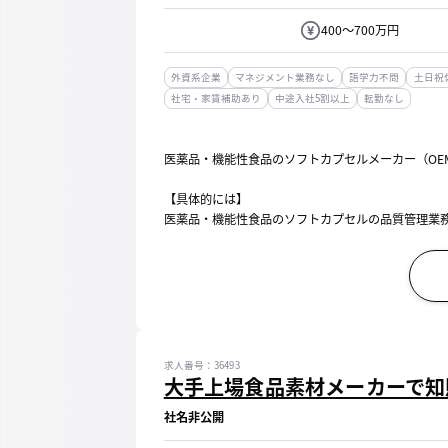
400～700万円
外資系企業
マネジメント業務なし
語学力不問
土日祝
社宅・家賃補助あり
中途入社5割以上
転勤なし
医薬品・機能性食品のソフトカプセルメーカー（OE
【具体的には】
医薬品・機能性食品のソフトカプセルの品質管理業
■原料／製品サンプリングと試験の実施
■環境試験の実施
■SOPの作成と改訂
■試験方法の改善等
※実業務を行う派遣社員もいますので、そ...
求人番号：36493
大手上場食品素材メーカーで知
社名非公開