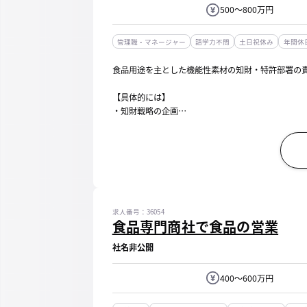
500～800万円
管理職・マネージャー
語学力不問
土日祝休み
年間休日
食品用途を主とした機能性素材の知財・特許部署の
【具体的には】
・知財戦略の企画
・知的財産の出願・権利化・維持に関する業務
・知的財産に関する調査、鑑定業務、係争対応等
・知的財産に関する管理業務、社内教育 等
※責任者として部署をリードしていただくことを期待し
求人番号：36054
食品専門商社で食品の営業
社名非公開
400～600万円