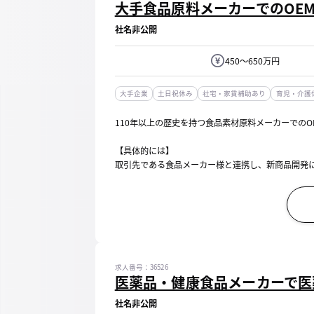
大手食品原料メーカーでのOEM
社名非公開
450～650万円
大手企業
土日祝休み
社宅・家賃補助あり
育児・介護
110年以上の歴史を持つ食品素材原料メーカーでのO
【具体的には】
取引先である食品メーカー様と連携し、新商品開発
お客様の求める味の再現に向け当社の研究部門と連
顧客は食品メーカー様の商品開発部。
商談を通し、新商品の企画・商...
求人番号：36526
医薬品・健康食品メーカーで医
社名非公開