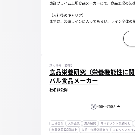
東証プライム上場食品メーカーにて、食品工場の製
【入社後のキャリア】
まずは、製造ラインに入ってもらい、ライン全体の
その後、各工程にて管理等の業務経験を積んでいた
将来的にはチーム全体、部門長等工場運営に携わる存在
求人番号：35785
食品栄養研究（栄養機能性に関
バル食品メーカー
社名非公開
450～750万円
上場企業
大手企業
海外展開
マネジメント業務なし
年間休日120日以上
育児・介護休暇あり
フレックスタイ