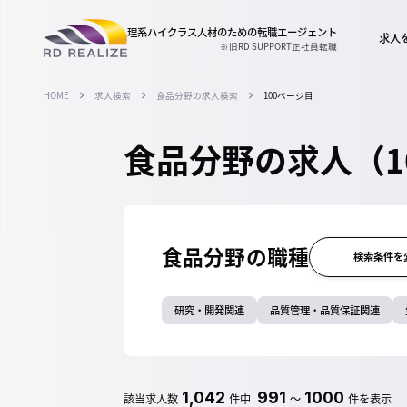
理系ハイクラス人材のための
転職エージェント
求人
※旧RD SUPPORT正社員転職
HOME
求人検索
食品分野の求人検索
100ページ目
食品分野の求人（1
食品分野の職種
検索条件を
研究・開発関連
品質管理・品質保証関連
1,042
991
1000
該当求人数
件中
～
件を表示