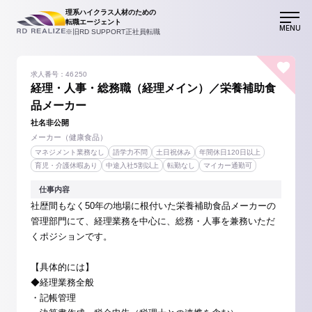
理系ハイクラス人材のための
転職エージェント
MENU
※旧RD SUPPORT正社員転職
求人番号：46250
経理・人事・総務職（経理メイン）／栄養補助食
品メーカー
社名非公開
メーカー（健康食品）
マネジメント業務なし
語学力不問
土日祝休み
年間休日120日以上
育児・介護休暇あり
中途入社5割以上
転勤なし
マイカー通勤可
仕事内容
社歴間もなく50年の地場に根付いた栄養補助食品メーカーの
管理部門にて、経理業務を中心に、総務・人事を兼務いただ
くポジションです。
【具体的には】
◆経理業務全般
・記帳管理