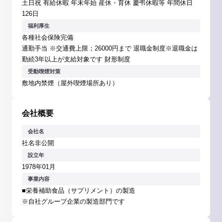
土日祝 有給休暇 年末年始 産休・育休 慶弔休暇等 年間休日
126日
福利厚生
各種社会保険完備
通勤手当 ※交通費上限；26000円まで 退職金制度※退職金は
勤続3年以上が支給対象です 財形制度
受動喫煙対策
敷地内禁煙（屋外喫煙場所あり）
会社概要
会社名
社名非公開
設立年
1978年01月
事業内容
■栄養補助食品（サプリメント）の製造
※自社グループ企業の製造部門です