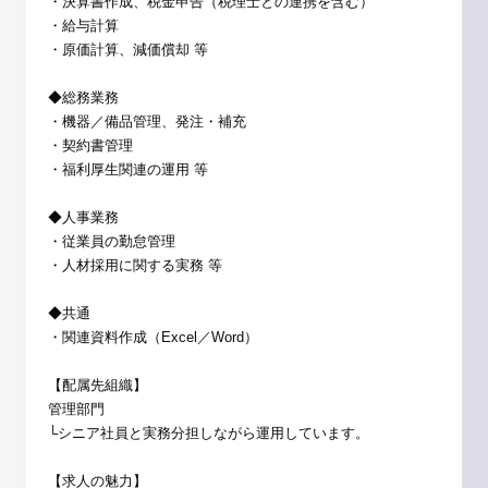
・決算書作成、税金申告（税理士との連携を含む）
・給与計算
・原価計算、減価償却 等
◆総務業務
・機器／備品管理、発注・補充
・契約書管理
・福利厚生関連の運用 等
◆人事業務
・従業員の勤怠管理
・人材採用に関する実務 等
◆共通
・関連資料作成（Excel／Word）
【配属先組織】
管理部門
└シニア社員と実務分担しながら運用しています。
【求人の魅力】