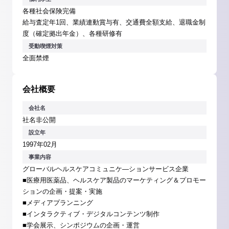
各種社会保険完備
給与査定年1回、業績連動賞与有、交通費全額支給、退職金制
度（確定拠出年金）、各種研修有
受動喫煙対策
全面禁煙
会社概要
会社名
社名非公開
設立年
1997年02月
事業内容
グローバルヘルスケアコミュニケ―ションサービス企業
■医療用医薬品、ヘルスケア製品のマーケティング＆プロモー
ションの企画・提案・実施
■メディアプランニング
■インタラクティブ・デジタルコンテンツ制作
■学会展示、シンポジウムの企画・運営