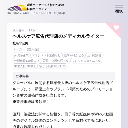
理系ハイクラス人材のための
転職エージェント
MENU
※旧RD SUPPORT正社員転職
求人番号：43424
ヘルスケア広告代理店のメディカルライター
社名非公開
メーカー（医薬品）
外資系企業
マネジメント業務なし
語学が活かせる
土日祝休み
年間休日120日以上
育児・介護休暇あり
フレックスタイムあり
中途入社5割以上
駅から徒歩10分以内
仕事内容
グローバルに展開する世界最大級のヘルスケア広告代理店グ
ループにて、新薬上市やブランド構築のためのプロモーショ
ン資材の原稿作成を担当します。
※業務未経験者歓迎！
薬剤・治療法に関する情報を、冊子等の紙媒体やWeb／動画
等のデジタル媒体のコンテンツとして資材化するにあたり、
必要な原稿を作成します。