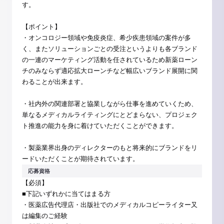
す。
【ポイント】
・オンコロジー領域や免疫炎症、希少疾患領域の案件が多
く、またソリューションごとの受注というよりも各ブランド
の一連のマーケティング活動を任されているため新薬ローン
チのみならず適応拡大ローンチなど幅広いブランド展開に関
わることが出来ます。
・社内外の関連部署と協業しながら仕事を進めていくため、
単なるメディカルライティングにとどまらない、プロジェク
ト推進の能力を身に着けていただくことができます。
・製薬業界出身のディレクターのもと将来的にブランドをリ
ードいただくことが期待されています。
応募資格
【必須】
■下記いずれかに当てはまる方
・医薬広告代理店・出版社でのメディカルコピーライター又
は編集のご経験