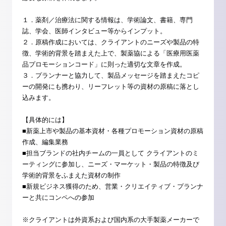
１．薬剤／治療法に関する情報は、学術論文、書籍、専門
誌、学会、医師インタビュー等からインプット。
２．原稿作成においては、クライアントのニーズや製品の特
徴、学術的背景を踏まえた上で、製薬協による「医療用医薬
品プロモーションコード」に則った適切な文章を作成。
３．プランナーと協力して、製品メッセージを踏まえたコピ
ーの開発にも携わり、リーフレット等の資材の原稿に落とし
込みます。
【具体的には】
■新薬上市や製品の基本資材・各種プロモーション資材の原稿
作成、編集業務
■担当ブランドの社内チームの一員として クライアントのミ
ーティングに参加し、ニーズ・マーケット・製品の特徴及び
学術的背景をふまえた資材の制作
■新規ビジネス獲得のため、営業・クリエイティブ・プランナ
ーと共にコンペへの参加
※クライアントは外資系および国内系の大手製薬メーカーで