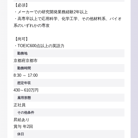
【必須】
・メーカーでの研究開発業務経験2年以上
・高専卒以上で応用科学、化学工学、その他材料系、バイオ
系のいずれかの専攻
【尚可】
・TOEIC600点以上の英語力
勤務地
京都府京都市
勤務時間
8:30 ～ 17:00
想定年収
430～610万円
雇用形態
正社員
その他条件
昇給あり
賞与 年2回
休日