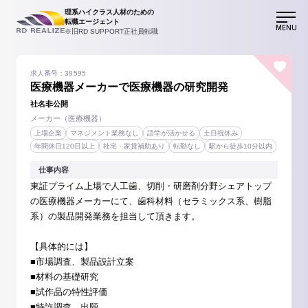
理系ハイクラス人材のための
転職エージェント
MENU
※旧RD SUPPORT正社員転職
求人番号：39595
医療機器メーカーで医療機器の研究開発
社名非公開
メーカー（医療機器）
上場企業
マネジメント業務なし
語学が活かせる
土日祝休み
年間休日120日以上
社宅・家賃補助あり
転勤なし
駅から徒歩10分以内
仕事内容
東証プライム上場で人工歯、切削・研磨剤分野シェアトップ
の医療機器メーカーにて、歯科材料（セラミックス系、樹脂
系）の製品開発業務を担当して頂きます。
【具体的には】
■市場調査、製品設計立案
■材料の基礎研究
■試作品の特性評価
■特許調査、出願