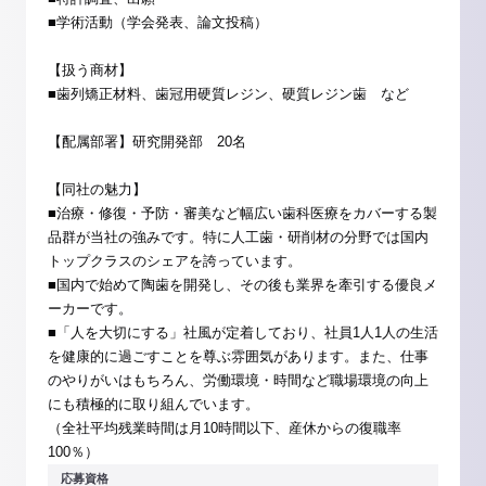
■学術活動（学会発表、論文投稿）
【扱う商材】
■歯列矯正材料、歯冠用硬質レジン、硬質レジン歯 など
【配属部署】研究開発部 20名
【同社の魅力】
■治療・修復・予防・審美など幅広い歯科医療をカバーする製
品群が当社の強みです。特に人工歯・研削材の分野では国内
トップクラスのシェアを誇っています。
■国内で始めて陶歯を開発し、その後も業界を牽引する優良メ
ーカーです。
■「人を大切にする」社風が定着しており、社員1人1人の生活
を健康的に過ごすことを尊ぶ雰囲気があります。また、仕事
のやりがいはもちろん、労働環境・時間など職場環境の向上
にも積極的に取り組んでいます。
（全社平均残業時間は月10時間以下、産休からの復職率
100％）
応募資格