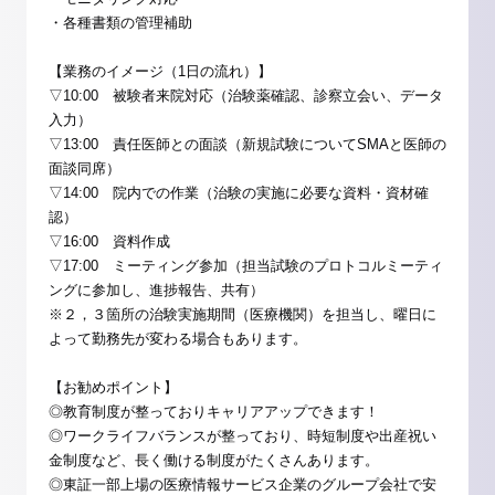
・各種書類の管理補助
【業務のイメージ（1日の流れ）】
▽10:00 被験者来院対応（治験薬確認、診察立会い、データ
入力）
▽13:00 責任医師との面談（新規試験についてSMAと医師の
面談同席）
▽14:00 院内での作業（治験の実施に必要な資料・資材確
認）
▽16:00 資料作成
▽17:00 ミーティング参加（担当試験のプロトコルミーティ
ングに参加し、進捗報告、共有）
※２，３箇所の治験実施期間（医療機関）を担当し、曜日に
よって勤務先が変わる場合もあります。
【お勧めポイント】
◎教育制度が整っておりキャリアアップできます！
◎ワークライフバランスが整っており、時短制度や出産祝い
金制度など、長く働ける制度がたくさんあります。
◎東証一部上場の医療情報サービス企業のグループ会社で安