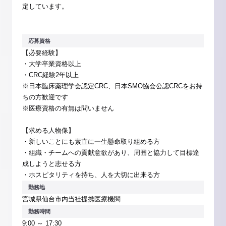
定しています。
応募資格
【必要経験】
・大学卒業資格以上
・CRC経験2年以上
※日本臨床薬理学会認定CRC、日本SMO協会公認CRCをお持
ちの方歓迎です
※医療資格の有無は問いません
【求める人物像】
・新しいことにも素直に一生懸命取り組める方
・組織・チームへの貢献意欲があり、周囲と協力して目標達
成しようと志せる方
・ホスピタリティを持ち、人を大切に出来る方
勤務地
宮城県仙台市内当社提携医療機関
勤務時間
9:00 ～ 17:30