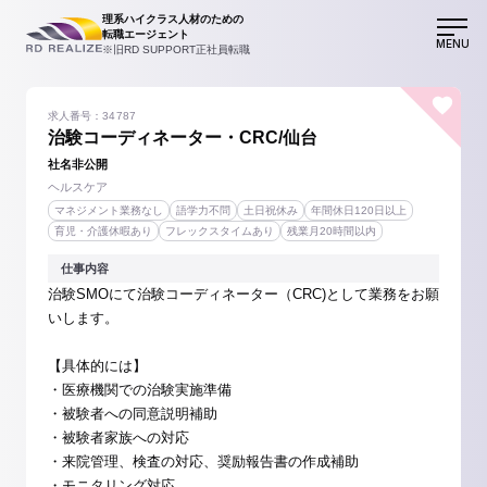
理系ハイクラス人材のための
転職エージェント
MENU
※旧RD SUPPORT正社員転職
求人番号：34787
治験コーディネーター・CRC/仙台
社名非公開
ヘルスケア
マネジメント業務なし
語学力不問
土日祝休み
年間休日120日以上
育児・介護休暇あり
フレックスタイムあり
残業月20時間以内
仕事内容
治験SMOにて治験コーディネーター（CRC)として業務をお願
いします。
【具体的には】
・医療機関での治験実施準備
・被験者への同意説明補助
・被験者家族への対応
・来院管理、検査の対応、奨励報告書の作成補助
・モニタリング対応