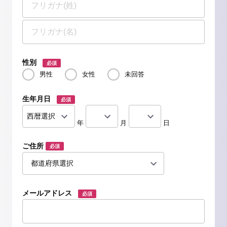
性別
必須
男性
女性
未回答
生年月日
必須
年
月
日
ご住所
必須
メールアドレス
必須