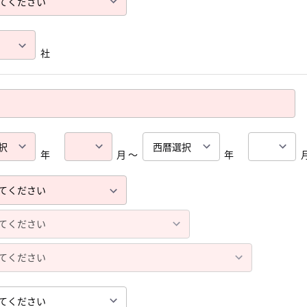
社
年
月 ～
年