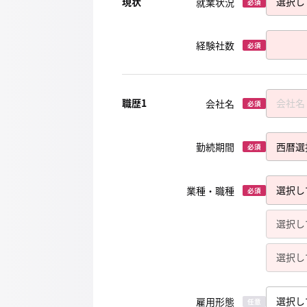
現状
就業状況
必須
経験社数
必須
職歴1
会社名
必須
勤続期間
必須
業種・職種
必須
雇用形態
任意