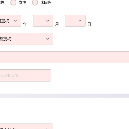
男性
女性
未回答
年
月
日