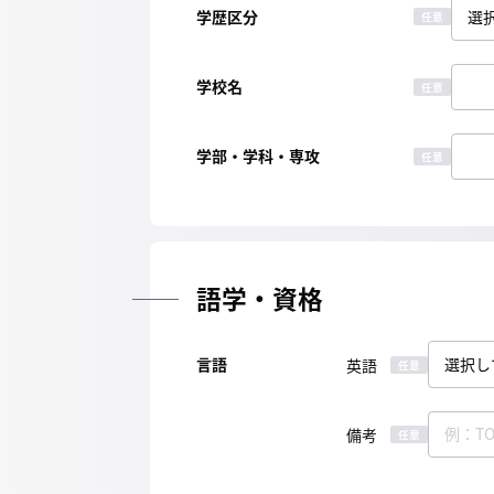
学歴区分
任意
学校名
任意
学部・学科・専攻
任意
語学・資格
言語
英語
任意
備考
任意