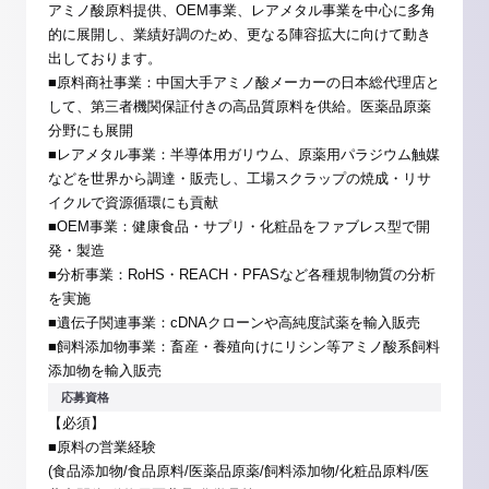
アミノ酸原料提供、OEM事業、レアメタル事業を中心に多角
的に展開し、業績好調のため、更なる陣容拡大に向けて動き
出しております。
■原料商社事業：中国大手アミノ酸メーカーの日本総代理店と
して、第三者機関保証付きの高品質原料を供給。医薬品原薬
分野にも展開
■レアメタル事業：半導体用ガリウム、原薬用パラジウム触媒
などを世界から調達・販売し、工場スクラップの焼成・リサ
イクルで資源循環にも貢献
■OEM事業：健康食品・サプリ・化粧品をファブレス型で開
発・製造
■分析事業：RoHS・REACH・PFASなど各種規制物質の分析
を実施
■遺伝子関連事業：cDNAクローンや高純度試薬を輸入販売
■飼料添加物事業：畜産・養殖向けにリシン等アミノ酸系飼料
添加物を輸入販売
応募資格
【必須】
■原料の営業経験
(食品添加物/食品原料/医薬品原薬/飼料添加物/化粧品原料/医