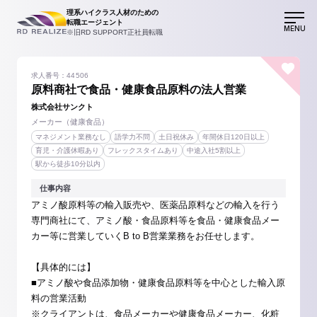
理系ハイクラス人材のための
転職エージェント
MENU
※旧RD SUPPORT正社員転職
求人番号：44506
原料商社で食品・健康食品原料の法人営業
株式会社サンクト
メーカー（健康食品）
マネジメント業務なし
語学力不問
土日祝休み
年間休日120日以上
育児・介護休暇あり
フレックスタイムあり
中途入社5割以上
駅から徒歩10分以内
仕事内容
アミノ酸原料等の輸入販売や、医薬品原料などの輸入を行う
専門商社にて、アミノ酸・食品原料等を食品・健康食品メー
カー等に営業していくB to B営業業務をお任せします。
【具体的には】
■アミノ酸や食品添加物・健康食品原料等を中心とした輸入原
料の営業活動
※クライアントは、食品メーカーや健康食品メーカー、化粧