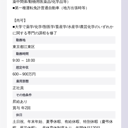
薬中間体/動物用医薬品/化学品等）
■第一種運転免許普通自動車（地方出張時等）
【尚可】
■大学で薬学/化学/獣医学/畜産学/水産学/農芸化学のいずれか
に関する専門の課程を修了
勤務地
東京都江東区
勤務時間
9:00 ～ 18:00
想定年収
600～900万円
雇用形態
正社員
その他条件
昇給あり
賞与 年2回
休日
土日祝、年末年始、夏季休暇、有給休暇、特別休暇（慶弔休
暇、罹災休暇）、産休育休制度あり、年間休日120日