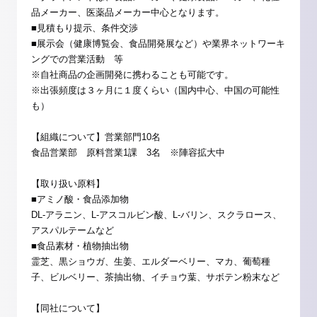
品メーカー、医薬品メーカー中心となります。
■見積もり提示、条件交渉
■展示会（健康博覧会、食品開発展など）や業界ネットワーキ
ングでの営業活動 等
※自社商品の企画開発に携わることも可能です。
※出張頻度は３ヶ月に１度くらい（国内中心、中国の可能性
も）
【組織について】営業部門10名
食品営業部 原料営業1課 3名 ※陣容拡大中
【取り扱い原料】
■アミノ酸・食品添加物
DL-アラニン、L-アスコルビン酸、L-バリン、スクラロース、
アスパルテームなど
■食品素材・植物抽出物
霊芝、黒ショウガ、生姜、エルダーベリー、マカ、葡萄種
子、ビルベリー、茶抽出物、イチョウ葉、サボテン粉末など
【同社について】