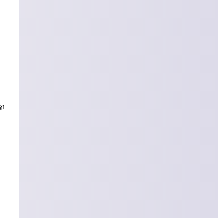
規
テ
進