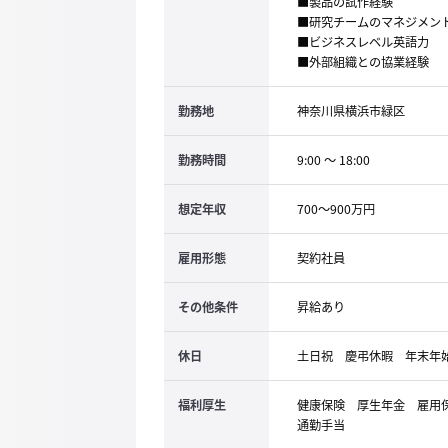
■製品の試作経験
■研究チームのマネジメン
■ビジネスレベル英語力
■外部組織との協業経験
勤務地
神奈川県横浜市緑区
勤務時間
9:00 ～ 18:00
想定年収
700～900万円
雇用形態
契約社員
その他条件
昇給あり
休日
土日祝 慶弔休暇 年末年始
福利厚生
健康保険 厚生年金 雇
通勤手当