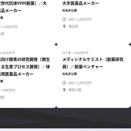
次世代抗体VHH創薬）／大
大手医薬品メーカー
薬品メーカー
社名非公開
公開
600～1,000万円
埼玉県
0～1,000万円
玉県
薬向け酵素の研究開発（微生
メディシナルケミスト（創薬研究
よる生産プロセス開発）／体
員）／創薬ベンチャー
断用医薬品メーカー
社名非公開
公開
600～1,000万円
神奈川県
0～900万円
岡県