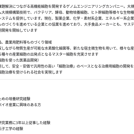
課題解決につながる高機能細胞を開発するゲノムエンジニアリングカンパニー。大
ム大規模構築技術で、バクテリア、酵母、動物培養細胞、ヒト幹細胞等様々な生物種
システムを提供しています。現在、製薬企業、化学・素材系企業、エネルギー系企業
ものづくりを進めている企業との協業を進めており、大手食品メーカーとも、サス
同開発を開始しています
品、農業用肥料等ものづくり領域
収しながら物質生産が可能な水素酸化細菌等、新たな宿主微生物を用いて、様々な産
る種々の産業細胞の出発点となるマスター細胞を充実させます
細胞を使った医薬品開発）
用して、安全・安価で汎用性の高い「細胞治療」のベースとなる治療用細胞の開発を
細胞治療を受けられる社会を実現します
ための培養研究経験
バイオ産業に興味のある方
研究業務に3年以上従事した経験
伝子工学の経験