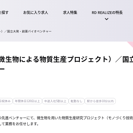
を探す
お気に入り求人
求人特集
RD REALIZEの特長
ト）／国立大発・創薬バイオベンチャー
微生物による物質生産プロジェクト）／国
ー
日祝休み
年間休日120日以上
中途入社5割以上
転勤なし
駅から徒歩10分以内
つ先進ベンチャーにて、微生物を用いた物質生産研究プロジェクト（モノづくり技術
して業務をお任せします。