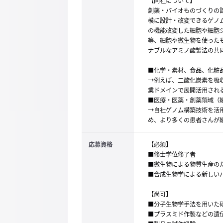
【同社について】
創薬・バイオものづくりの
模に設計・改変できるゲノ
の機能改変した細胞や細胞
等、細胞や微生物を使った
ナブルなアミノ酸製法の共
■化学・素材、食品、化粧
→例えば、二酸化炭素を吸
業ドメインで展開活用され
■医療・医薬・創薬領域（
→自社ゲノム構築技術を活
め、より多くの患者さんが
応募資格
【必須】
■修士学位修了者
■微生物による物質生産の
■合成生物学による新しい
【尚可】
■分子生物学手法を用いた
■プラスミド作製などの遺