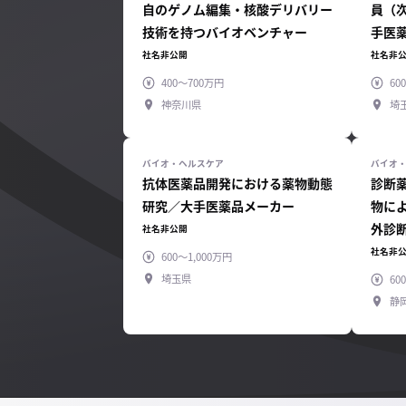
自のゲノム編集・核酸デリバリー
員（
技術を持つバイオベンチャー
手医
社名非公開
社名非
400～700万円
60
神奈川県
埼
抗体医薬品開発における薬物動態
診断
研究／大手医薬品メーカー
物に
外診
社名非公開
社名非
600～1,000万円
埼玉県
60
静