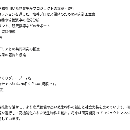
生物を用いた物質生産プロジェクトの立案・遂行
カッションを通した、培養プロセス開発のための研究計画立案
培養や培養液中の成分分析
メント、研究指導などのサポート
や資料作成
等
デミアとの共同研究の推進
成果の報告と議論
づくりグループ 7名
計でR＆Dは20名くらいの規模です。
想定
変技術を活かし、より産業価値の高い微生物株の創出と社会実装を進めています。研
究を遂行して高機能化された微生物株を創出。将来は研究開発のプロジェクトマネ
待しています。