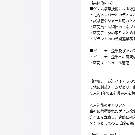
【具体的には】
■ゲノム構築技術による微
・社内メンバーとのディス
・試験管やジャーを用いた
・研究員・技術員のマネジ
・研究データの取りまとめ
・グラントの申請関連業務 
■パートナー企業及びアカ
・パートナー企業への研究
・研究スケジュール管理
【所属チーム】バイオもの
※他に創薬チームがあり、合
※入社1年で正社員雇用を
＜入社後のキャリア＞
当社に蓄積されたゲノム改
究企画を立案し、実際に研
メントとしてのご活躍を期