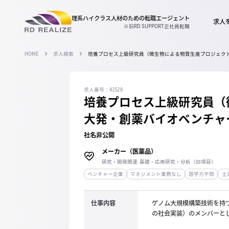
理系ハイクラス人材のための
転職エージェント
求人
※旧RD SUPPORT正社員転職
HOME
求人検索
培養プロセス上級研究員（微生物による物質生産プロジェク
求人番号：41528
培養プロセス上級研究員（
大発・創薬バイオベンチャ
社名非公開
メーカー（医薬品）
研究・開発関連 基礎・応用研究・分析（旧項目）
ベンチャー企業
マネジメント業務なし
語学力不問
土
仕事内容
ゲノム大規模構築技術を持
の社会実装）のメンバーと