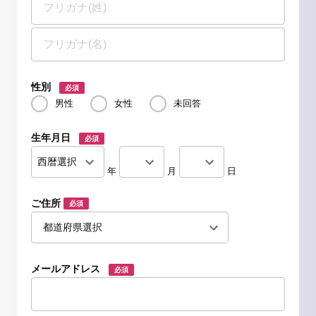
性別
必須
男性
女性
未回答
生年月日
必須
年
月
日
ご住所
必須
メールアドレス
必須