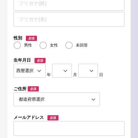
性別
必須
男性
女性
未回答
生年月日
必須
年
月
日
ご住所
必須
メールアドレス
必須