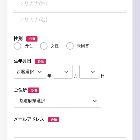
性別
必須
男性
女性
未回答
生年月日
必須
年
月
日
ご住所
必須
メールアドレス
必須