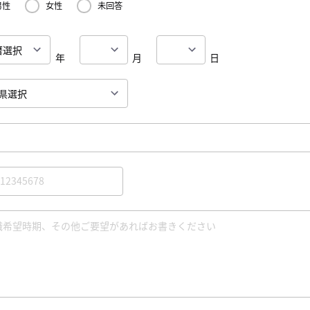
男性
女性
未回答
年
月
日