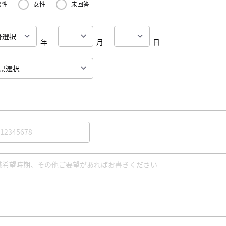
男性
女性
未回答
年
月
日