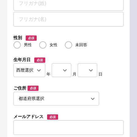
性別
必須
男性
女性
未回答
生年月日
必須
年
月
日
ご住所
必須
メールアドレス
必須