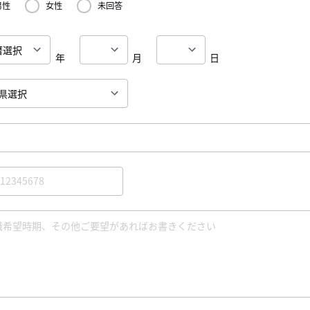
男性
女性
未回答
年
月
日