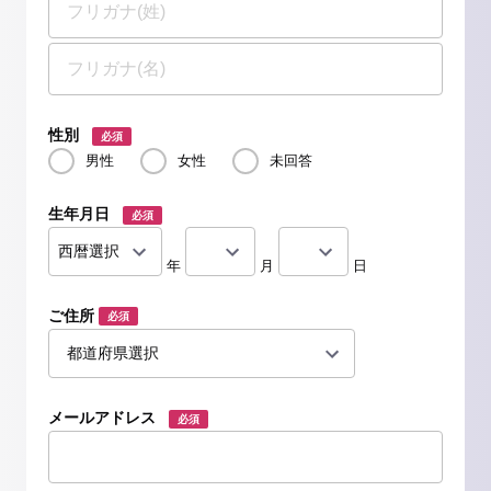
性別
必須
男性
女性
未回答
生年月日
必須
年
月
日
ご住所
必須
メールアドレス
必須