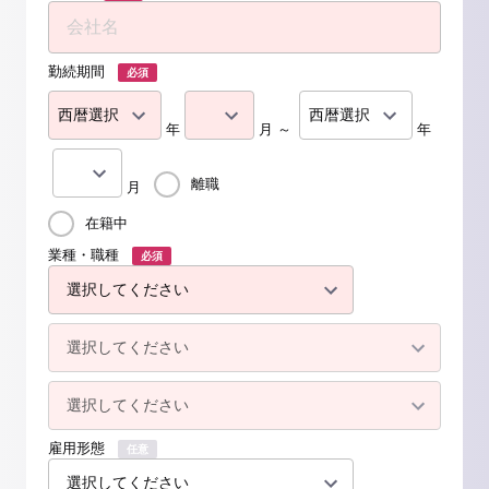
勤続期間
必須
年
月 ～
年
離職
月
在籍中
業種・職種
必須
雇用形態
任意