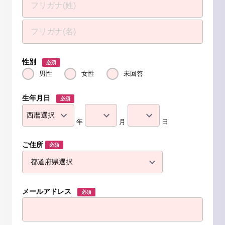
性別
必須
男性
女性
未回答
生年月日
必須
年
月
日
ご住所
必須
メールアドレス
必須