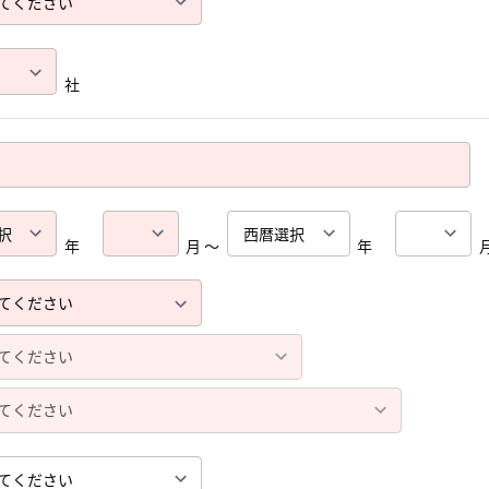
社
年
月 ～
年