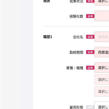
現状
就業状況
必須
経験社数
必須
職歴1
会社名
必須
勤続期間
必須
業種・職種
必須
雇用形態
任意