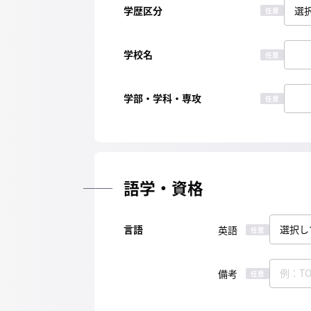
学歴区分
任意
学校名
任意
学部・学科・専攻
任意
語学・資格
言語
英語
任意
備考
任意