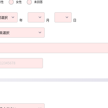
男性
女性
未回答
年
月
日