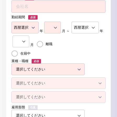
勤続期間
必須
年
月 ～
年
離職
月
在籍中
業種・職種
必須
雇用形態
任意