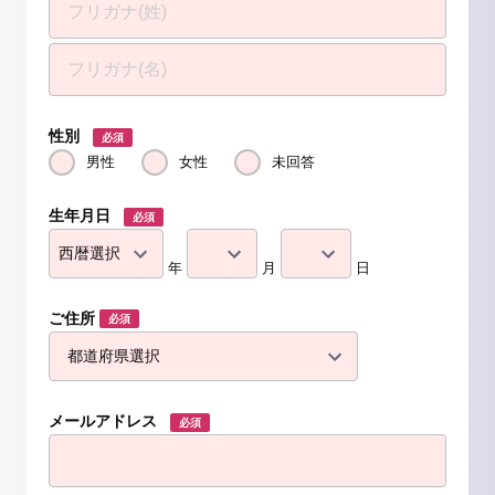
性別
必須
男性
女性
未回答
生年月日
必須
年
月
日
ご住所
必須
メールアドレス
必須