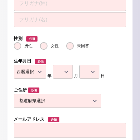
性別
必須
男性
女性
未回答
生年月日
必須
年
月
日
ご住所
必須
メールアドレス
必須