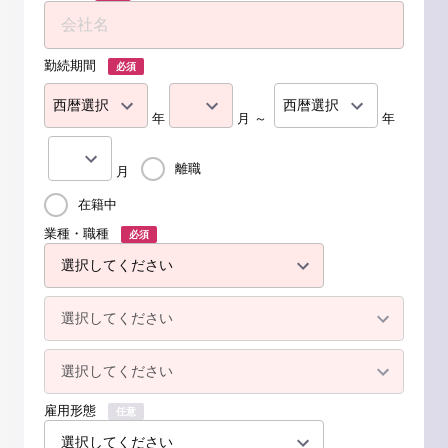
勤続期間
必須
年
月 ～
年
離職
月
在籍中
業種・職種
必須
雇用形態
任意