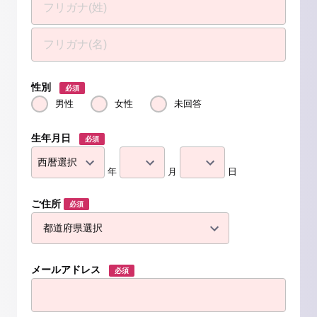
性別
必須
男性
女性
未回答
生年月日
必須
年
月
日
ご住所
必須
メールアドレス
必須