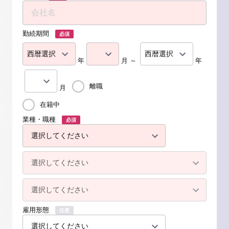
勤続期間
必須
年
月 ～
年
離職
月
在籍中
業種・職種
必須
雇用形態
任意