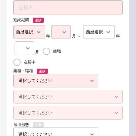
勤続期間
必須
年
月 ～
年
離職
月
在籍中
業種・職種
必須
雇用形態
任意