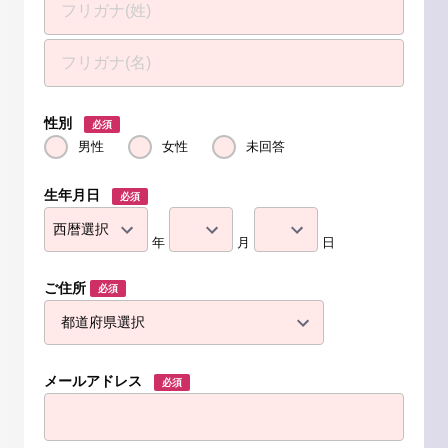
性別
必須
男性
女性
未回答
生年月日
必須
年
月
日
ご住所
必須
メールアドレス
必須