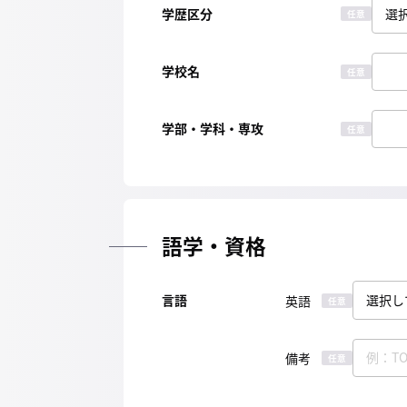
学歴区分
任意
学校名
任意
学部・学科・専攻
任意
語学・資格
言語
英語
任意
備考
任意