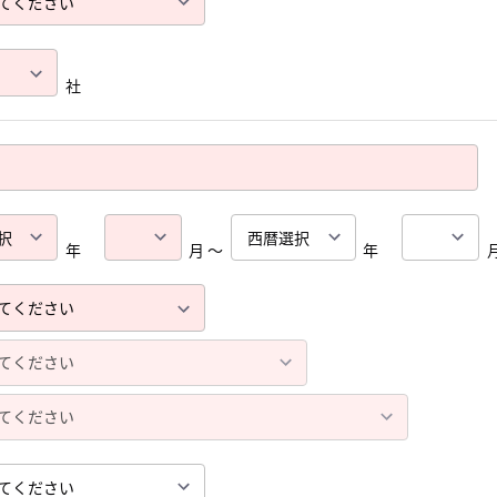
社
年
月 ～
年