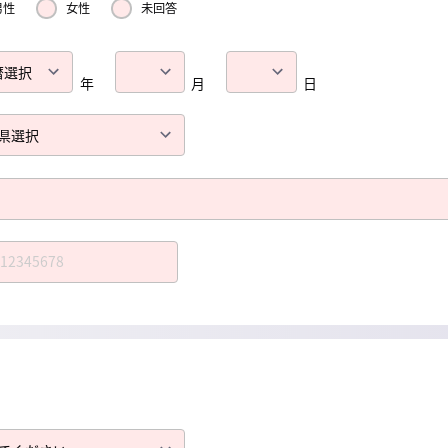
男性
女性
未回答
年
月
日