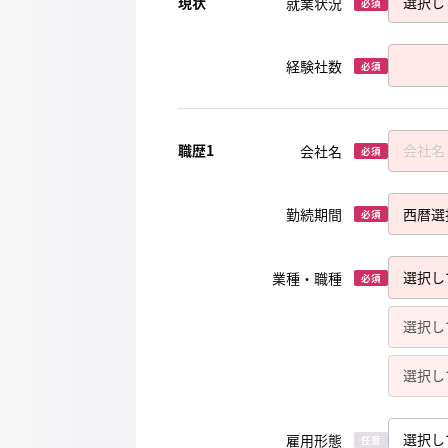
現状
就業状況
必須
経験社数
必須
職歴1
会社名
必須
勤続期間
必須
業種・職種
必須
雇用形態
任意