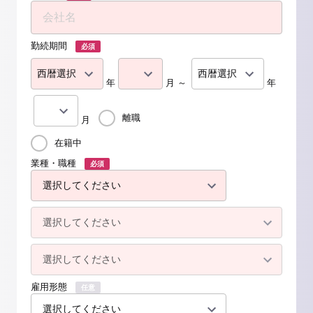
勤続期間
必須
年
月 ～
年
離職
月
在籍中
業種・職種
必須
雇用形態
任意