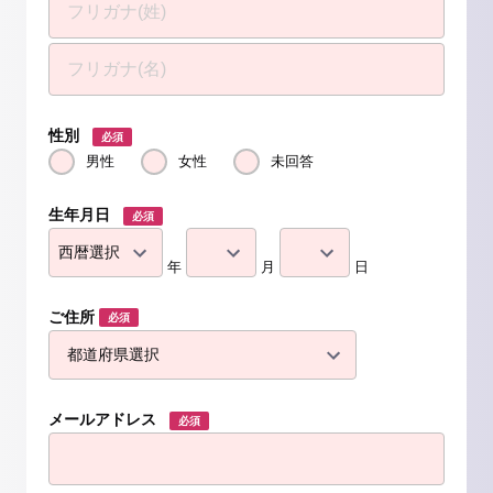
性別
必須
男性
女性
未回答
生年月日
必須
年
月
日
ご住所
必須
メールアドレス
必須