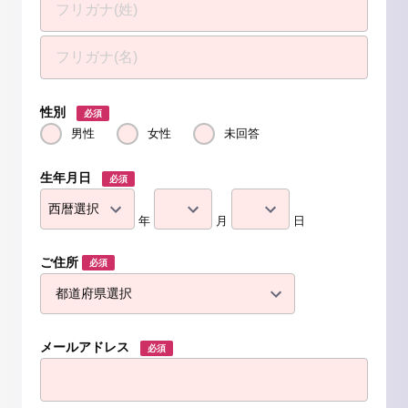
性別
必須
男性
女性
未回答
生年月日
必須
年
月
日
ご住所
必須
メールアドレス
必須