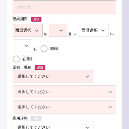
勤続期間
必須
年
月 ～
年
離職
月
在籍中
業種・職種
必須
雇用形態
任意