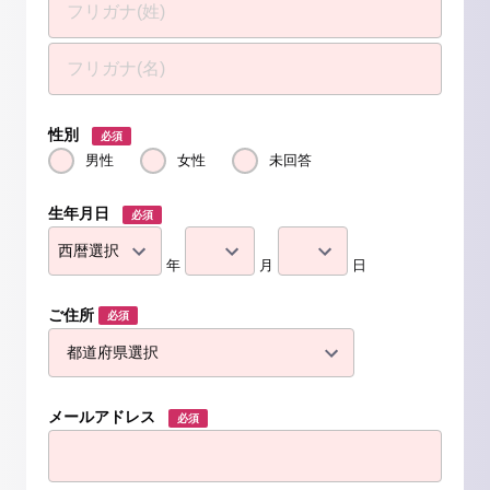
性別
必須
男性
女性
未回答
生年月日
必須
年
月
日
ご住所
必須
メールアドレス
必須