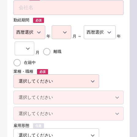
勤続期間
必須
年
月 ～
年
離職
月
在籍中
業種・職種
必須
雇用形態
任意