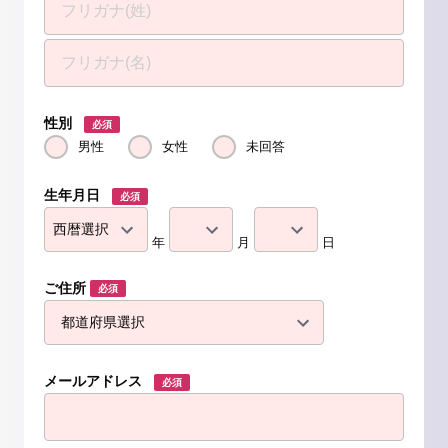
性別
必須
男性
女性
未回答
生年月日
必須
年
月
日
ご住所
必須
メールアドレス
必須