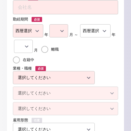
勤続期間
必須
年
月 ～
年
離職
月
在籍中
業種・職種
必須
雇用形態
任意